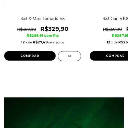
3x3 X-Man Tornado V5
3x3 Gan V10
R$329,90
R$369,90
R$369,90
R$296,91
com
Pix
R$287,9
12
x de
R$27,49
sem juros
12
x de
R$26
COMPRAR
COMPRAR