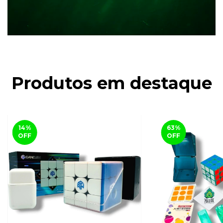
Produtos em destaque
14
%
63
%
OFF
OFF