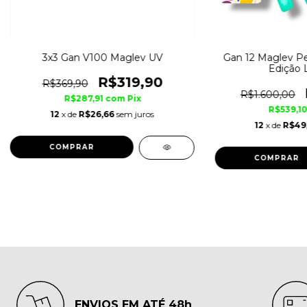
3x3 Gan V100 Maglev UV
Gan 12 Maglev Pe
Edição 
R$319,90
R$369,90
R$1.600,00
R$287,91
com
Pix
R$539,1
12
x de
R$26,66
sem juros
12
x de
R$49
COMPRAR
ENVIOS EM ATÉ 48h