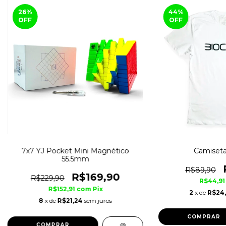
26
%
44
%
OFF
OFF
7x7 YJ Pocket Mini Magnético
Camiseta
55.5mm
R$89,90
R$169,90
R$229,90
R$44,9
R$152,91
com
Pix
2
x de
R$24
8
x de
R$21,24
sem juros
COMPRAR
COMPRAR